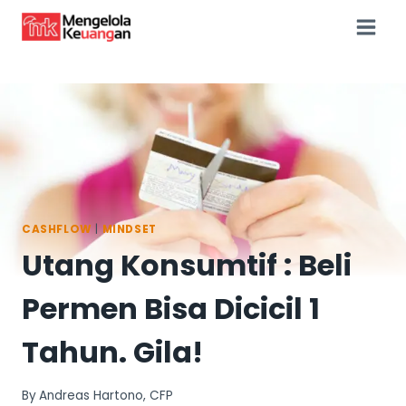
Skip
to
content
CASHFLOW
|
MINDSET
Utang Konsumtif : Beli
Permen Bisa Dicicil 1
Tahun. Gila!
By
Andreas Hartono, CFP