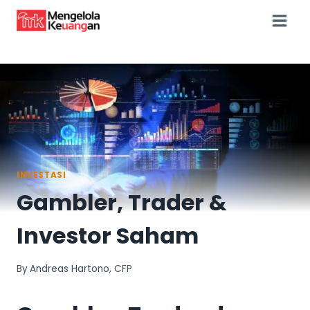
Skip
to
content
INVESTASI
Gambler, Trader &
Investor Saham
By
Andreas Hartono, CFP