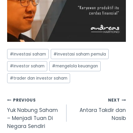
Post
#
investasi saham
#
investasi saham pemula
Tags:
#
investor saham
#
mengelola keuangan
#
trader dan investor saham
Post
PREVIOUS
NEXT
Yuk Nabung Saham
Antara Takdir dan
navigation
– Menjadi Tuan Di
Nasib
Negara Sendiri