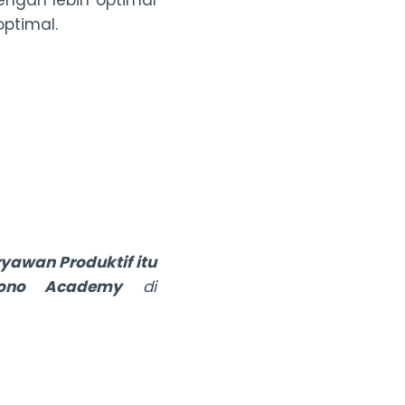
engan lebih optimal
optimal.
yawan Produktif itu
tono Academy
di