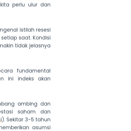
kita perlu ulur dan
genal istilah resesi
setiap saat. Kondisi
akin tidak jelasnya
ecara fundamental
n ini indeks akan
ombang ambing dan
vestasi saham dan
i
). Sekitar 3-5 tahun
memberikan asumsi