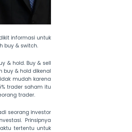
ikit informasi untuk
h buy & switch.
y & hold. Buy & sell
 buy & hold dikenal
 tidak mudah karena
95% trader saham itu
eorang trader.
i seorang investor
estasi. Prinsipnya
aktu tertentu untuk