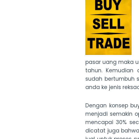
pasar uang maka ua
tahun. Kemudian 
sudah bertumbuh s
anda ke jenis reks
Dengan konsep buy
menjadi semakin op
mencapai 30% secar
dicatat juga bahw