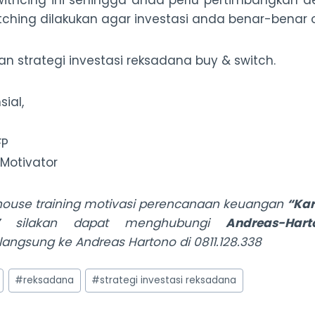
swithcing ini sehingga anda perlu pertimbangkan d
tching dilakukan agar investasi anda benar-benar 
n strategi investasi reksadana buy & switch.
ial,
FP
 Motivator
house training motivasi perencanaan keuangan
“Kar
silakan dapat menghubungi
Andreas-Har
langsung ke Andreas Hartono di 0811.128.338
#
reksadana
#
strategi investasi reksadana