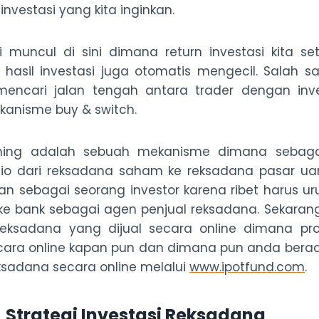
nvestasi yang kita inginkan.
 muncul di sini dimana return investasi kita se
hasil investasi juga otomatis mengecil. Salah sa
mencari jalan tengah antara trader dengan inv
nisme buy & switch.
ching adalah sebuah mekanisme dimana sebagai
lio dari reksadana saham ke reksadana pasar uan
kukan sebagai seorang investor karena ribet harus
ke bank sebagai agen penjual reksadana. Sekara
 reksadana yang dijual secara online dimana pro
ecara online kapan pun dan dimana pun anda bera
eksadana secara online melalui
www.ipotfund.com
.
Strategi Investasi Reksadana