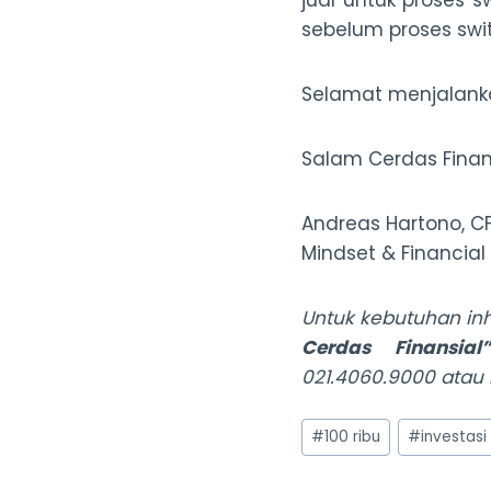
jual untuk proses 
sebelum proses swi
Selamat menjalanka
Salam Cerdas Finans
Andreas Hartono, C
Mindset & Financial
Untuk kebutuhan in
Cerdas Finansial”
021.4060.9000 atau 
Post
#
100 ribu
#
investasi
Tags: