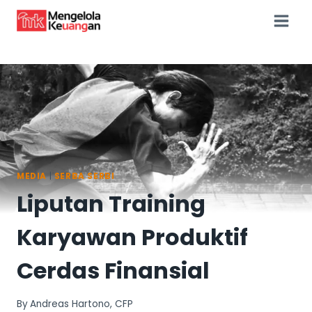
Skip
to
content
MEDIA
|
SERBA SERBI
Liputan Training
Karyawan Produktif
Cerdas Finansial
By
Andreas Hartono, CFP