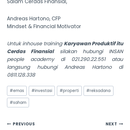
Salam Cerdas Finansial,
Andreas Hartono, CFP
Mindset & Financial Motivator
Untuk inhouse training
Karyawan Produktif itu
Cerdas Finansial
silakan hubungi INSAN
people academy di 021.290.22.551 atau
langsung hubungi Andreas Hartono di
0811.128.338
Post
#
emas
#
investasi
#
properti
#
reksadana
Tags:
#
saham
Post
PREVIOUS
NEXT