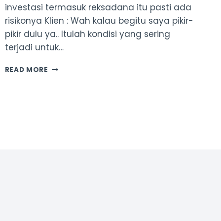
investasi termasuk reksadana itu pasti ada
risikonya Klien : Wah kalau begitu saya pikir-
pikir dulu ya.. Itulah kondisi yang sering
terjadi untuk…
INVESTASI
READ MORE
100
RIBU-
AN