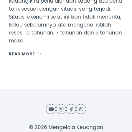
kadang kita perlu ulur dan kadang kita perlu
tarik sesuai dengan situasi yang terjadi.
Situasi ekonomi saat ini kian tidak menentu,
kalau sebelumnya kita mengenal istilah
resesi 10 tahunan, 7 tahunan dan 5 tahunan
maka…
STRATEGI
READ MORE
INVESTASI
REKSADANA
© 2026 Mengelola Keuangan