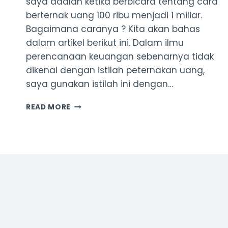
saya adalah ketika berbicara tentang cara
berternak uang 100 ribu menjadi 1 miliar.
Bagaimana caranya ? Kita akan bahas
dalam artikel berikut ini. Dalam ilmu
perencanaan keuangan sebenarnya tidak
dikenal dengan istilah peternakan uang,
saya gunakan istilah ini dengan…
KALKULATOR
READ MORE
PETERNAKAN
UANG