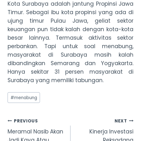
Kota Surabaya adalah jantung Propinsi Jawa
Timur. Sebagai ibu kota propinsi yang ada di
ujung timur Pulau Jawa, geliat sektor
keuangan pun tidak kalah dengan kota-kota
besar lainnya. Termasuk aktivitas sektor
perbankan. Tapi untuk soal menabung,
masyarakat di Surabaya masih kalah
dibandingkan Semarang dan Yogyakarta.
Hanya sekitar 31 persen masyarakat di
Surabaya yang memiliki tabungan.
Post
#
menabung
Tags:
Post
PREVIOUS
NEXT
Meramal Nasib Akan
Kinerja Investasi
navigation
Jadi Kaya Atau
Reksadana