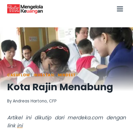
Skip
to
content
CASHFLOW
|
INVESTASI
|
MINDSET
Kota Rajin Menabung
By
Andreas Hartono, CFP
Artikel ini dikutip dari merdeka.com dengan
link
ini