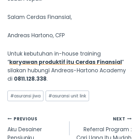
Salam Cerdas Finansial,
Andreas Hartono, CFP
Untuk kebutuhan in-house training
“
karyawan produktif itu Cerdas Finansial
”
silakan hubungi Andreas-Hartono Academy
di
0811.128.338
.
Post
#
asuransi jiwa
#
asuransi unit link
Tags:
Post
PREVIOUS
NEXT
Aku Desainer
Referral Program :
navigation
Pensiunku
Cari Uang Itu Mudah