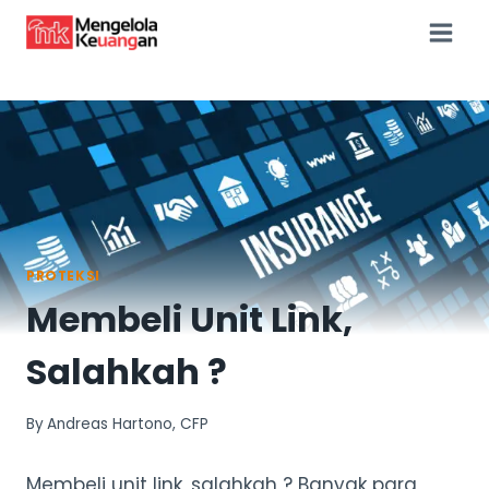
Skip
to
content
PROTEKSI
Membeli Unit Link,
Salahkah ?
By
Andreas Hartono, CFP
Membeli unit link, salahkah ? Banyak para