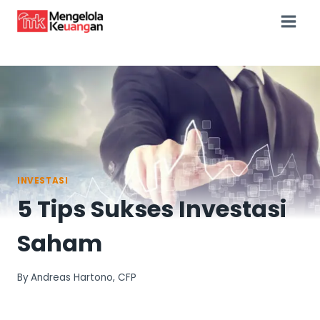
Skip
to
content
INVESTASI
5 Tips Sukses Investasi
Saham
By
Andreas Hartono, CFP