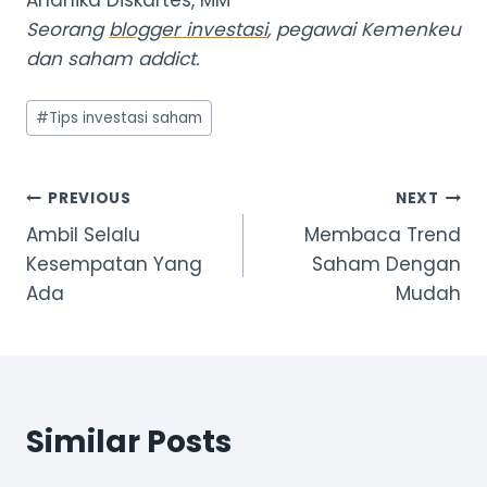
Seorang
blogger investasi
, pegawai Kemenkeu
dan saham addict.
Post
#
Tips investasi saham
Tags:
Post
PREVIOUS
NEXT
Ambil Selalu
Membaca Trend
navigation
Kesempatan Yang
Saham Dengan
Ada
Mudah
Similar Posts