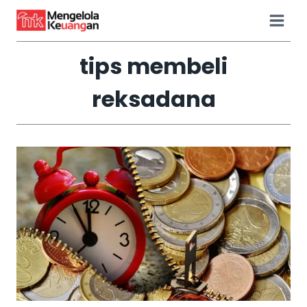
Skip
to
content
tips membeli
reksadana