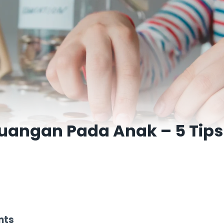
euangan Pada Anak – 5 Tip
a
nts