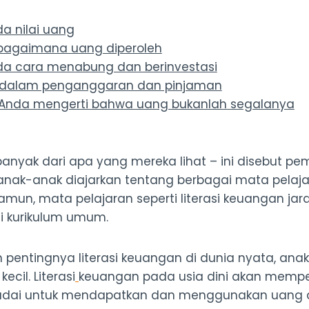
da nilai uang
 bagaimana uang diperoleh
nda cara menabung dan berinvestasi
a dalam penganggaran dan pinjaman
 Anda mengerti bahwa uang bukanlah segalanya
anyak dari apa yang mereka lihat – ini disebut pem
 anak-anak diajarkan tentang berbagai mata pelajar
un, mata pelajaran seperti literasi keuangan jara
di kurikulum umum.
entingnya literasi keuangan di dunia nyata, anak-
ecil. Literasi
keuangan pada usia dini akan mempe
dai untuk mendapatkan dan menggunakan uang