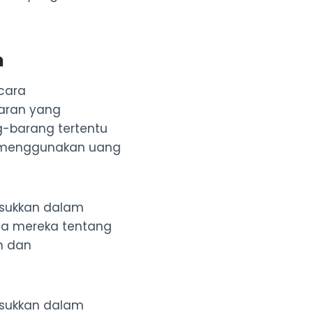
n
cara
aran yang
-barang tertentu
n menggunakan uang
asukkan dalam
da mereka tentang
n dan
asukkan dalam