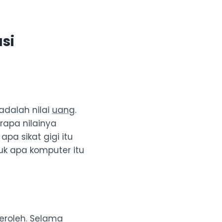
si
adalah nilai
uang
.
apa nilainya
a sikat gigi itu
k apa komputer itu
roleh. Selama