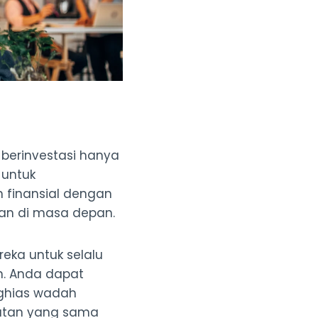
i
berinvestasi hanya
 untuk
 finansial dengan
an di masa depan.
ka untuk selalu
n. Anda dapat
ghias wadah
mpatan yang sama